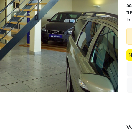
as
tu
la
N
V