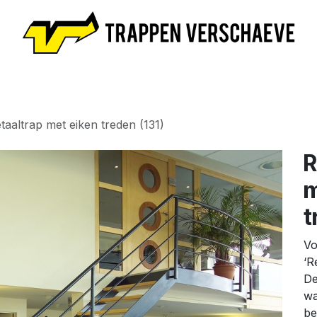
e
Trappen
Maak afspraak
Nieuws
Academy
Ove
aaltrap met eiken treden (131)
R
m
t
Vo
‘R
De
wa
be