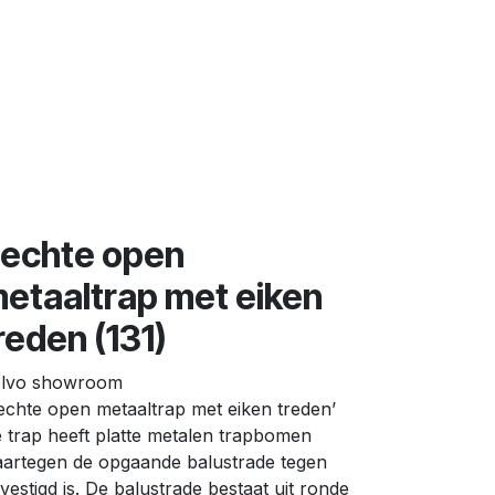
r ons
echte open
etaaltrap met eiken
reden (131)
lvo showroom
echte open metaaltrap met eiken treden’
 trap heeft platte metalen trapbomen
artegen de opgaande balustrade tegen
vestigd is. De balustrade bestaat uit ronde