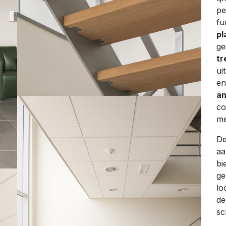
pe
fu
pl
ge
tr
ui
en
an
co
me
D
aa
bi
ge
lo
de
sc