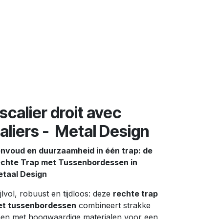
ropos
scalier droit avec
aliers - Metal Design
nvoud en duurzaamheid in één trap: de
chte Trap met Tussenbordessen in
taal Design
ijlvol, robuust en tijdloos: deze
rechte trap
t tussenbordessen
combineert strakke
jnen met hoogwaardige materialen voor een