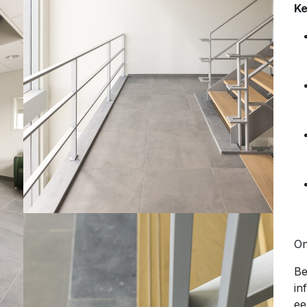
Ke
On
B
in
ee