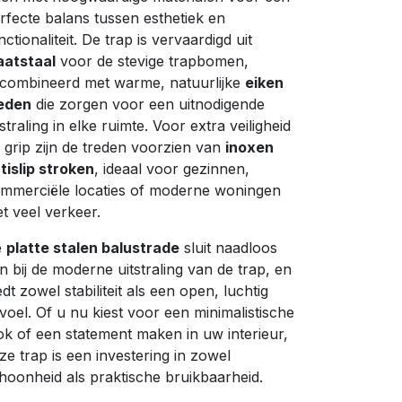
rfecte balans tussen esthetiek en
nctionaliteit. De trap is vervaardigd uit
aatstaal
voor de stevige trapbomen,
combineerd met warme, natuurlijke
eiken
eden
die zorgen voor een uitnodigende
tstraling in elke ruimte. Voor extra veiligheid
 grip zijn de treden voorzien van
inoxen
tislip stroken
, ideaal voor gezinnen,
mmerciële locaties of moderne woningen
t veel verkeer.
e
platte stalen balustrade
sluit naadloos
n bij de moderne uitstraling van de trap, en
edt zowel stabiliteit als een open, luchtig
voel. Of u nu kiest voor een minimalistische
ok of een statement maken in uw interieur,
ze trap is een investering in zowel
hoonheid als praktische bruikbaarheid.