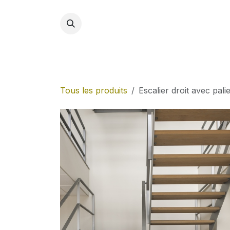
Se rendre au contenu
Accue
Tous les produits
Escalier droit avec pal