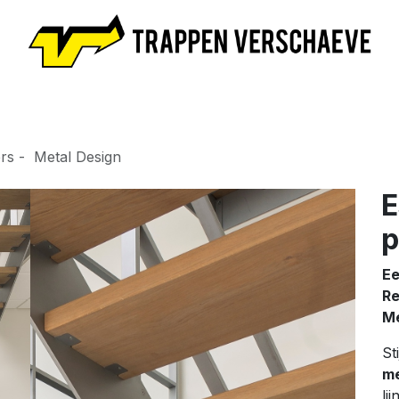
il
Escaliers
Prendre RDV
Nouvelles
Lexicon
A p
iers - Metal Design
E
p
Ee
Re
Me
St
me
li