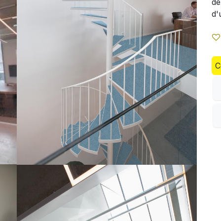
de
d'
C