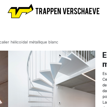
il
Escaliers
Prendre RDV
Nouvelles
Lexicon
A p
calier hélicoïdal métallique blanc
E
m
Es
Ce
de
da
po
La