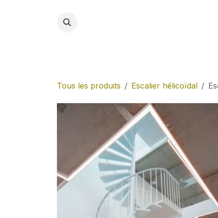
Se rendre au contenu
Accue
Tous les produits
Escalier hélicoïdal
Es