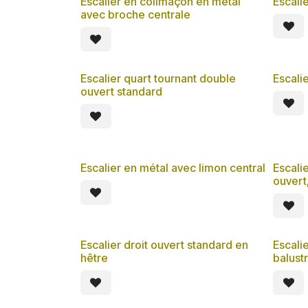
Escalier en colimaçon en métal
Escalie
avec broche centrale
Escalier quart tournant double
Escali
ouvert standard
Escalier en métal avec limon central
Escali
ouvert
Escalier droit ouvert standard en
Escali
hêtre
balust