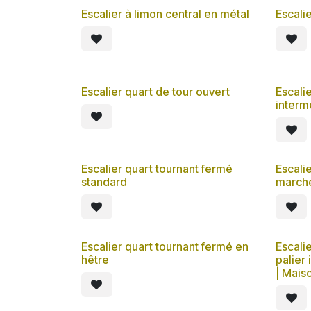
Escalier à limon central en métal
Escali
Escalier quart de tour ouvert
Escalie
interm
Escalier quart tournant fermé
Escali
standard
marche
Escalier quart tournant fermé en
Escali
hêtre
palier
| Mais