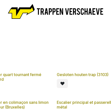
il
Escaliers
Prendre RDV
Nouvelles
Lexicon
A p
er quart tournant fermé
Gesloten houten trap (3103)
rd
er en colimaçon sans limon
Escalier principal et passerel
ur (Bruxelles)
métal