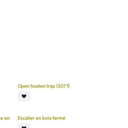
ropos
Open houten trap (3071)
le en
Escalier en bois fermé