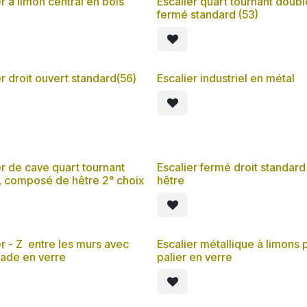
r à limon central en bois
Escalier quart tournant doubl
fermé standard (53)
er droit ouvert standard(56)
Escalier industriel en métal
er de cave quart tournant
Escalier fermé droit standard
, composé de hêtre 2° choix
hêtre
er - Z entre les murs avec
Escalier métallique à limons p
rade en verre
palier en verre