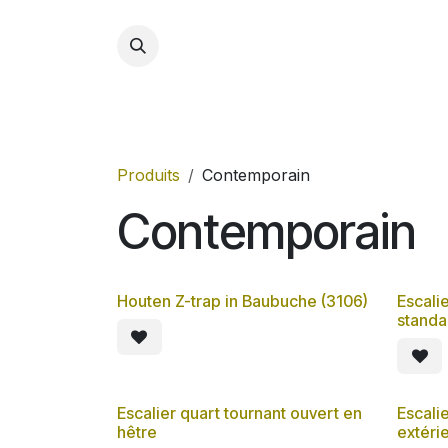
Se rendre au contenu
Accue
Produits
Contemporain
Contemporain
Houten Z-trap in Baubuche (3106)
Escali
standa
Escalier quart tournant ouvert en
Escali
hêtre
extérie