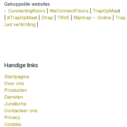
Gekoppelde websites
:
Connectingfloors
|
WeConnectFloors
|
TrapOpMaa
t
|
#TrapOpMaat
|
Ztrap
|
TRVE
|
Mijntrap
-
Online
|
Trap
Led verlichting
|
Handige links
Startpagina
Over ons
Producten
Diensten
Juridische
Contacteer ons
Privacy
Cookies