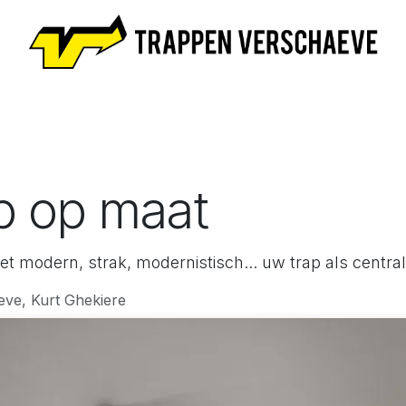
e
Trappen
Maak afspraak
Nieuws
Academy
Ove
p op maat
 modern, strak, modernistisch... uw trap als central
ve, Kurt Ghekiere