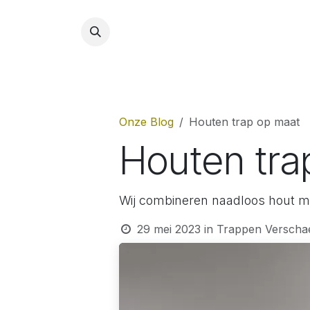
Overslaan naar inhoud
Hom
Onze Blog
Houten trap op maat
Houten tra
Wij combineren naadloos hout met
29 mei 2023
in
Trappen Verschae