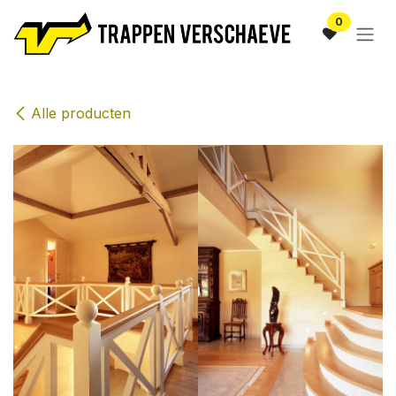
Overslaan naar inhoud
0
Alle producten