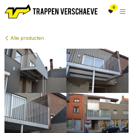
Overslaan naar inhoud
0
Alle producten