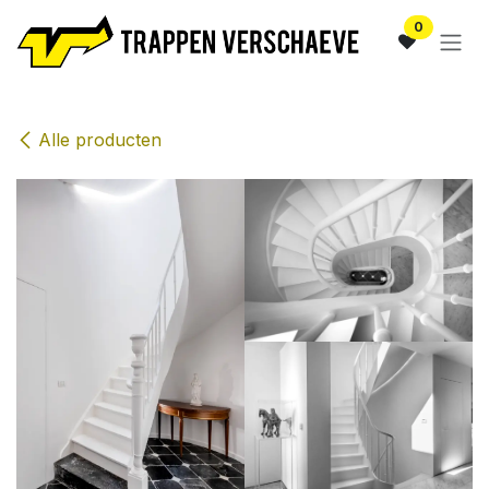
Overslaan naar inhoud
0
Alle producten