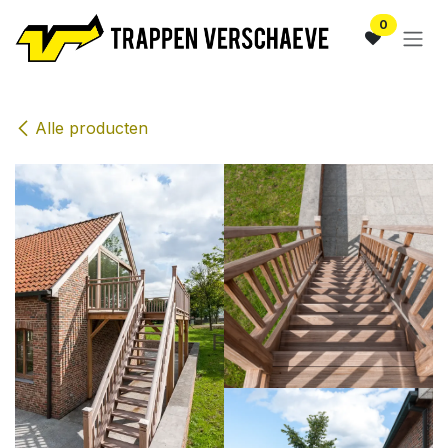
Overslaan naar inhoud
0
Alle producten